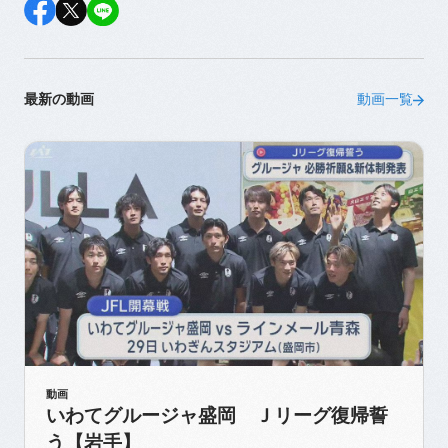
最新の動画
動画一覧
動画
いわてグルージャ盛岡 Ｊリーグ復帰誓
う【岩手】