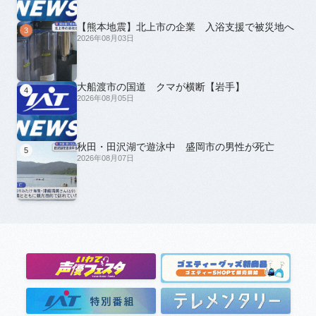
【熊本地震】北上市の企業 入浴支援で被災地へ
3
2026年08月03日
大船渡市の国道 クマが横断【岩手】
4
2026年08月05日
秋田・田沢湖で遊泳中 盛岡市の男性が死亡
5
2026年08月07日