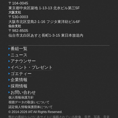
〒104-0045
東京都中央区築地 1-13-13 北水ビル第三5F
大阪支社
〒530-0003
大阪市北区堂島2-1-16 フジタ東洋紡ビル6F
仙台支社
〒982-8505
仙台市太白区あすと長町1-3-15 東日本放送内
番組一覧
番組一覧
ニュース
ニュース
アナウンサー
アナウンサー
イベント・プレゼント
イベント・プレゼント
ゴエティー
ゴエティー
企業情報
企業情報
採用情報
採用情報
お問い合わせ
個人情報保護方針
お問い合わせ
個人情報保護方針
視聴データの取扱いについて
視聴データの取扱いについて
認定個人情報保護団体について
認定個人情報保護団体について
© 2014-2026 IAT All Rights Reserved.
弊社の番組ならびに本サイトに掲載されている映像、音声、写真、音楽