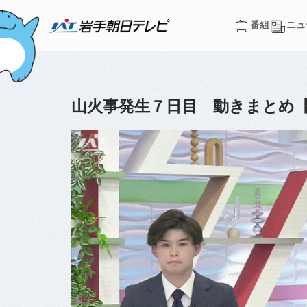
番組
ニュ
番組
ニュ
山火事発生７日目 動きまとめ