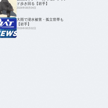
ド歩き回る【岩手】
2026年08月04日
大雨で浸水被害・孤立世帯も
5
【岩手】
2026年08月02日