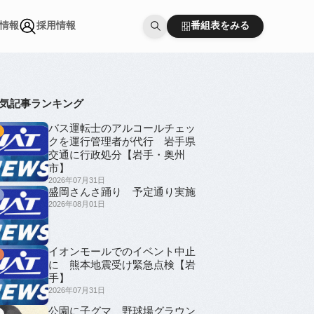
番組表をみる
情報
採用情報
番組表をみる
情報
採用情報
気記事ランキング
バス運転士のアルコールチェッ
1
クを運行管理者が代行 岩手県
交通に行政処分【岩手・奥州
市】
2026年07月31日
盛岡さんさ踊り 予定通り実施
2
2026年08月01日
イオンモールでのイベント中止
3
に 熊本地震受け緊急点検【岩
手】
2026年07月31日
公園に子グマ 野球場グラウン
4