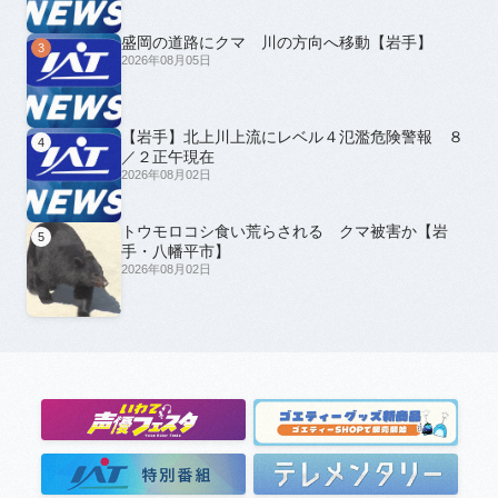
盛岡の道路にクマ 川の方向へ移動【岩手】
3
2026年08月05日
【岩手】北上川上流にレベル４氾濫危険警報 ８
4
／２正午現在
2026年08月02日
トウモロコシ食い荒らされる クマ被害か【岩
5
手・八幡平市】
2026年08月02日