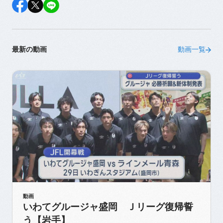
最新の動画
動画一覧
動画
いわてグルージャ盛岡 Ｊリーグ復帰誓
う【岩手】