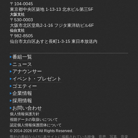
〒104-0045
東京都中央区築地 1-13-13 北水ビル第三5F
大阪支社
〒530-0003
大阪市北区堂島2-1-16 フジタ東洋紡ビル6F
仙台支社
〒982-8505
仙台市太白区あすと長町1-3-15 東日本放送内
番組一覧
番組一覧
ニュース
ニュース
アナウンサー
アナウンサー
イベント・プレゼント
イベント・プレゼント
ゴエティー
ゴエティー
企業情報
企業情報
採用情報
採用情報
お問い合わせ
個人情報保護方針
お問い合わせ
個人情報保護方針
視聴データの取扱いについて
視聴データの取扱いについて
認定個人情報保護団体について
認定個人情報保護団体について
© 2014-2026 IAT All Rights Reserved.
弊社の番組ならびに本サイトに掲載されている映像、音声、写真、音楽