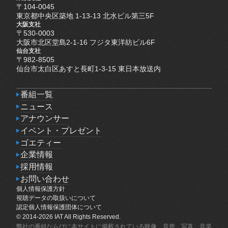
〒104-0045
東京都中央区築地 1-13-13 北水ビル第三5F
大阪支社
〒530-0003
大阪市北区堂島2-1-16 フジタ東洋紡ビル6F
仙台支社
〒982-8505
仙台市太白区あすと長町1-3-15 東日本放送内
番組一覧
番組一覧
ニュース
ニュース
アナウンサー
アナウンサー
イベント・プレゼント
イベント・プレゼント
ゴエティー
ゴエティー
企業情報
企業情報
採用情報
採用情報
お問い合わせ
個人情報保護方針
お問い合わせ
個人情報保護方針
視聴データの取扱いについて
視聴データの取扱いについて
認定個人情報保護団体について
認定個人情報保護団体について
© 2014-2026 IAT All Rights Reserved.
弊社の番組ならびに本サイトに掲載されている映像、音声、写真、音楽