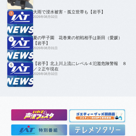
大雨で浸水被害・孤立世帯も【岩手】
3
2026年08月02日
夏の甲子園 花巻東の初戦相手は新田（愛媛）
4
【岩手】
2026年08月01日
【岩手】北上川上流にレベル４氾濫危険警報 ８
5
／２正午現在
2026年08月02日