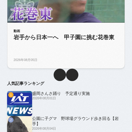
動画
岩手から日本一へ 甲子園に挑む花巻東
2026年08月05日
人気記事ランキング
盛岡さんさ踊り 予定通り実施
1
2026年08月01日
公園に子グマ 野球場グラウンド歩き回る【岩
2
手】
2026年08月04日