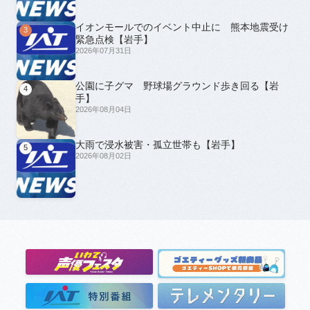
イオンモールでのイベント中止に 熊本地震受け
3
緊急点検【岩手】
2026年07月31日
公園に子グマ 野球場グラウンド歩き回る【岩
4
手】
2026年08月04日
大雨で浸水被害・孤立世帯も【岩手】
5
2026年08月02日