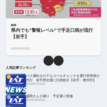
動画
県内でも”警報レベル”で手足口病が流行
【岩手】
2026年08月05日
人気記事ランキング
バス運転士のアルコールチェックを運行管理者が
1
代行 岩手県交通に行政処分【岩手・奥州市】
2026年07月31日
盛岡さんさ踊り 予定通り実施
2
2026年08月01日