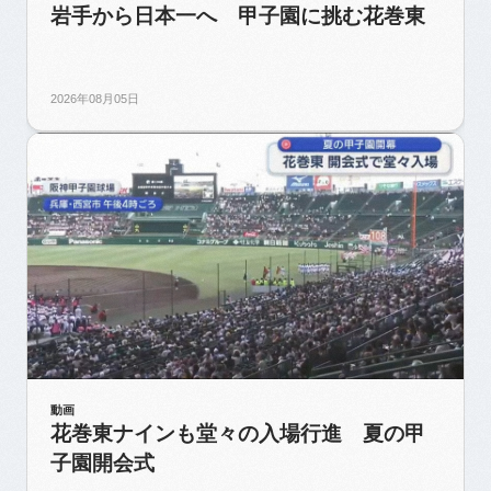
岩手から日本一へ 甲子園に挑む花巻東
2026年08月05日
動画
花巻東ナインも堂々の入場行進 夏の甲
子園開会式