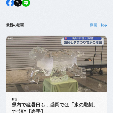
最新の動画
動画一覧
動画
県内で猛暑日も…盛岡では「氷の彫刻」
で”涼”【岩手】