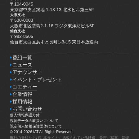
〒104-0045
東京都中央区築地 1-13-13 北水ビル第三5F
大阪支社
〒530-0003
大阪市北区堂島2-1-16 フジタ東洋紡ビル6F
仙台支社
〒982-8505
仙台市太白区あすと長町1-3-15 東日本放送内
番組一覧
番組一覧
ニュース
ニュース
アナウンサー
アナウンサー
イベント・プレゼント
イベント・プレゼント
ゴエティー
ゴエティー
企業情報
企業情報
採用情報
採用情報
お問い合わせ
個人情報保護方針
お問い合わせ
個人情報保護方針
視聴データの取扱いについて
視聴データの取扱いについて
認定個人情報保護団体について
認定個人情報保護団体について
© 2014-2026 IAT All Rights Reserved.
弊社の番組ならびに本サイトに掲載されている映像、音声、写真、音楽