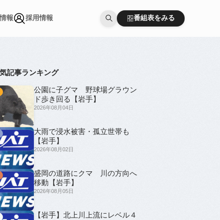
番組表をみる
情報
採用情報
番組表をみる
情報
採用情報
気記事ランキング
公園に子グマ 野球場グラウン
1
ド歩き回る【岩手】
2026年08月04日
大雨で浸水被害・孤立世帯も
2
【岩手】
2026年08月02日
盛岡の道路にクマ 川の方向へ
3
移動【岩手】
2026年08月05日
【岩手】北上川上流にレベル４
4