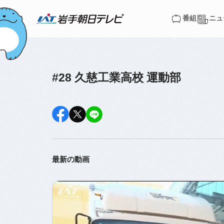
番組
ニュ
番組
ニュ
#28 久慈工業高校 運動部
最新の動画