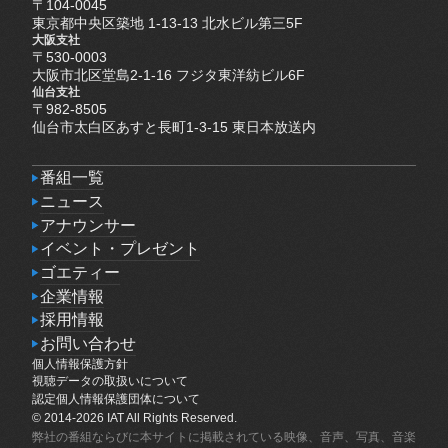
〒104-0045
東京都中央区築地 1-13-13 北水ビル第三5F
大阪支社
〒530-0003
大阪市北区堂島2-1-16 フジタ東洋紡ビル6F
仙台支社
〒982-8505
仙台市太白区あすと長町1-3-15 東日本放送内
番組一覧
番組一覧
ニュース
ニュース
アナウンサー
アナウンサー
イベント・プレゼント
イベント・プレゼント
ゴエティー
ゴエティー
企業情報
企業情報
採用情報
採用情報
お問い合わせ
個人情報保護方針
お問い合わせ
個人情報保護方針
視聴データの取扱いについて
視聴データの取扱いについて
認定個人情報保護団体について
認定個人情報保護団体について
© 2014-2026 IAT All Rights Reserved.
弊社の番組ならびに本サイトに掲載されている映像、音声、写真、音楽