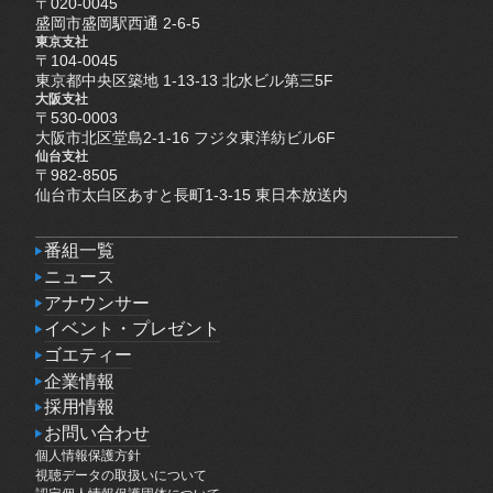
〒020-0045
盛岡市盛岡駅西通 2-6-5
東京支社
〒104-0045
東京都中央区築地 1-13-13 北水ビル第三5F
大阪支社
〒530-0003
大阪市北区堂島2-1-16 フジタ東洋紡ビル6F
仙台支社
〒982-8505
仙台市太白区あすと長町1-3-15 東日本放送内
番組一覧
番組一覧
ニュース
ニュース
アナウンサー
アナウンサー
イベント・プレゼント
イベント・プレゼント
ゴエティー
ゴエティー
企業情報
企業情報
採用情報
採用情報
お問い合わせ
個人情報保護方針
お問い合わせ
個人情報保護方針
視聴データの取扱いについて