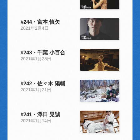
#244・宮本 慎矢
2021年2月4日
#243・千葉 小百合
2021年1月28日
#242・佐々⽊ 陽輔
2021年1月21日
#241・澤田 晃誠
2021年1月14日