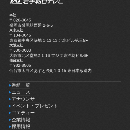
本社
〒020-0045
盛岡市盛岡駅西通 2-6-5
東京支社
〒104-0045
東京都中央区築地 1-13-13 北水ビル第三5F
大阪支社
〒530-0003
大阪市北区堂島2-1-16 フジタ東洋紡ビル6F
仙台支社
〒982-8505
仙台市太白区あすと長町1-3-15 東日本放送内
番組一覧
番組一覧
ニュース
ニュース
アナウンサー
アナウンサー
イベント・プレゼント
イベント・プレゼント
ゴエティー
ゴエティー
企業情報
企業情報
採用情報