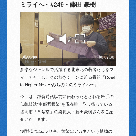
ミライへ～#249・藤田 豪樹
多彩なジャンルで活躍する北東北の若者たちをフ
ィーチャーし、その熱きシーンに迫る番組『Road
to Higher Next〜みちのくのミライへ〜』
今回は、鎌倉時代以前に伝わったとされる岩手の
伝統技法“南部紫根染”を現在唯一取り扱っている
盛岡市「草紫堂」の染職人・藤田豪樹さんをご紹
介いたします。
“紫根染”はムラサキ、茜染はアカネという植物の