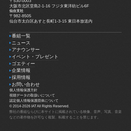
〒530-0003
大阪市北区堂島2-1-16 フジタ東洋紡ビル6F
仙台支社
〒982-8505
仙台市太白区あすと長町1-3-15 東日本放送内
番組一覧
番組一覧
ニュース
ニュース
アナウンサー
アナウンサー
イベント・プレゼント
イベント・プレゼント
ゴエティー
ゴエティー
企業情報
企業情報
採用情報
採用情報
お問い合わせ
個人情報保護方針
お問い合わせ
個人情報保護方針
視聴データの取扱いについて
視聴データの取扱いについて
認定個人情報保護団体について
認定個人情報保護団体について
© 2014-2026 IAT All Rights Reserved.
弊社の番組ならびに本サイトに掲載されている映像、音声、写真、音楽
などの著作物を許可なく複製、転載することを禁じます。