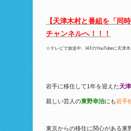
【天津木村と番組を「同時視聴
チャンネルへ！！！
☆テレビで放送中、IATのYouTubeに天
岩手に移住して1年を迎えた
天津
親しい芸人の
東野幸治
にも
岩手
東京からの移住に関心がある東