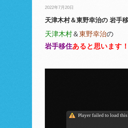
2022年7月20日
天津木村＆東野幸治の 岩手
天津木村
＆
東野幸治
の
岩手移住
あると思います