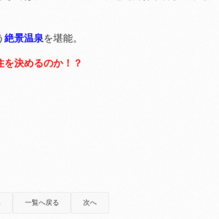
う
絶景温泉
を堪能。
住を決めるのか！？
へ
一覧へ戻る
次へ