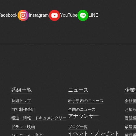
Facebook
Instagram
YouTube
LINE
Facebook
Instagram
YouTube
LINE
番組一覧
ニュース
企業
番組一覧
ニュース
企業
番組トップ
岩手県内のニュース
会社
番組トップ
岩手県内のニュース
会社
自社制作番組
全国のニュース
お知
自社制作番組
全国のニュース
お知
アナウンサー
報道・情報・ドキュメンタリー
番組
アナウンサー
報道・情報・ドキュメンタリー
番組
ブログ一覧
ドラマ・映画
放送
ブログ一覧
ドラマ・映画
放送
イベント・プレゼント
バラエティ・音楽
放送