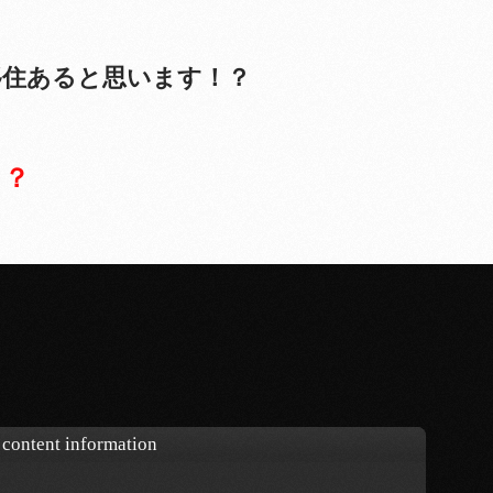
移住あると思います！？
！？