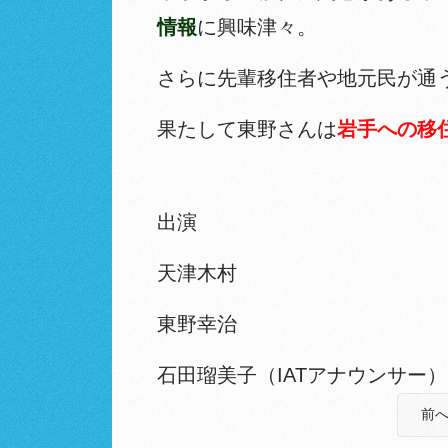
情報
に興味津々。
さらに先輩移住者や地元民が通
果たして東野さんは
岩手への移
出演
天津木村
東野幸治
石田瑠美子（IATアナウンサー）
前