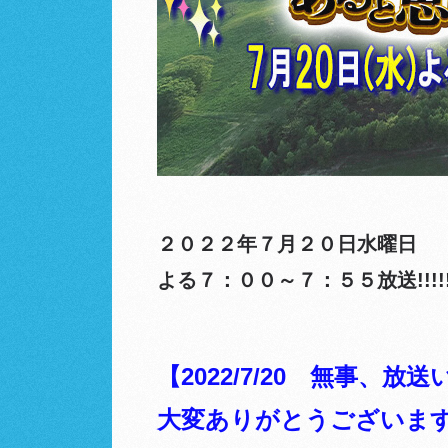
２０２２年７月２０日水曜日
よる７：００～７：５５放送!!!!
【2022/7/20 無事
大変ありがとうございま