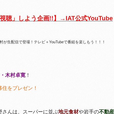
」しよう企画!!】→IAT公式YouTube
津木村が生配信で登場！テレビ＋YouTubeで番組を楽しもう！！！
・木村卓寛
！
移住をプレゼン！
野さんは、スーパーに並ぶ
地元食材
や岩手の
不動