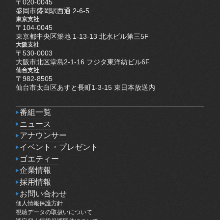
〒020-0045
盛岡市盛岡駅西通 2-6-5
東京支社
〒104-0045
東京都中央区築地 1-13-13 北水ビル第三5F
大阪支社
〒530-0003
大阪市北区堂島2-1-16 フジタ東洋紡ビル6F
仙台支社
〒982-8505
仙台市太白区あすと長町1-3-15 東日本放送内
番組一覧
番組一覧
ニュース
ニュース
アナウンサー
アナウンサー
イベント・プレゼント
イベント・プレゼント
ゴエティー
ゴエティー
企業情報
企業情報
採用情報
採用情報
お問い合わせ
個人情報保護方針
お問い合わせ
個人情報保護方針
視聴データの取扱いについて