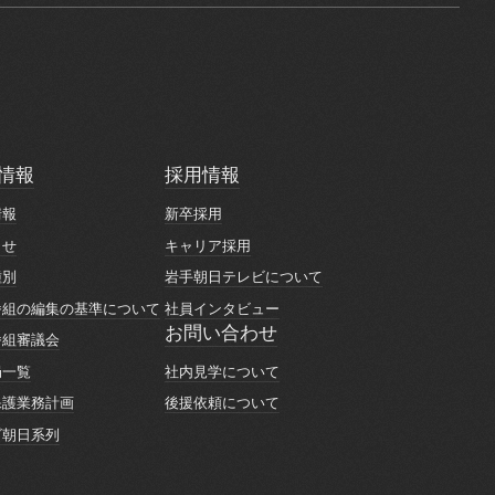
情報
採用情報
情報
採用情報
情報
新卒採用
情報
新卒採用
らせ
キャリア採用
らせ
キャリア採用
種別
岩手朝日テレビについて
種別
岩手朝日テレビについて
番組の編集の基準について
社員インタビュー
番組の編集の基準について
社員インタビュー
お問い合わせ
番組審議会
お問い合わせ
番組審議会
社内見学について
局一覧
社内見学について
局一覧
後援依頼について
保護業務計画
後援依頼について
保護業務計画
ビ朝日系列
ビ朝日系列