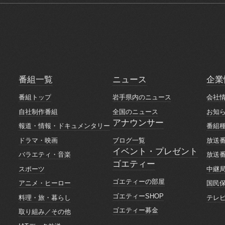
番組一覧
ニュース
企業
番組一覧
ニュース
企業
番組トップ
岩手県内のニュース
会社
番組トップ
岩手県内のニュース
会社
自社制作番組
全国のニュース
お知
自社制作番組
全国のニュース
お知
アナウンサー
報道・情報・ドキュメンタリー
番組
アナウンサー
報道・情報・ドキュメンタリー
番組
ブログ一覧
ドラマ・映画
放送
ブログ一覧
ドラマ・映画
放送
イベント・プレゼント
バラエティ・音楽
放送
イベント・プレゼント
ゴエティー
バラエティ・音楽
放送
スポーツ
中継
ゴエティー
スポーツ
中継
ゴエティーの部屋
アニメ・ヒーロー
国民
ゴエティーの部屋
アニメ・ヒーロー
国民
ゴエティーSHOP
料理・旅・暮らし
テレ
ゴエティーSHOP
料理・旅・暮らし
テレ
ゴエティー募金
取り組み／その他
ゴエティー募金
取り組み／その他