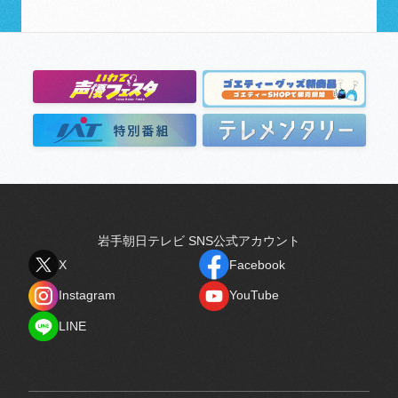
岩手朝日テレビ SNS公式アカウント
X
Facebook
X
Facebook
Instagram
YouTube
Instagram
YouTube
LINE
LINE