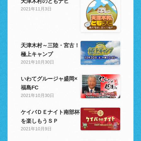
天津木村のともナビ
2021年11月3日
天津木村～三陸・宮古！
極上キャンプ
2021年10月30日
いわてグルージャ盛岡×
福島FC
2021年10月30日
ケイバＤＥナイト南部杯
を楽しもうＳＰ
2021年10月9日