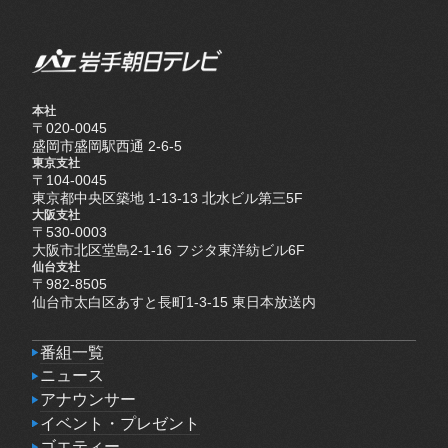
本社
〒020-0045
盛岡市盛岡駅西通 2-6-5
東京支社
〒104-0045
東京都中央区築地 1-13-13 北水ビル第三5F
大阪支社
〒530-0003
大阪市北区堂島2-1-16 フジタ東洋紡ビル6F
仙台支社
〒982-8505
仙台市太白区あすと長町1-3-15 東日本放送内
番組一覧
番組一覧
ニュース
ニュース
アナウンサー
アナウンサー
イベント・プレゼント
イベント・プレゼント
ゴエティー