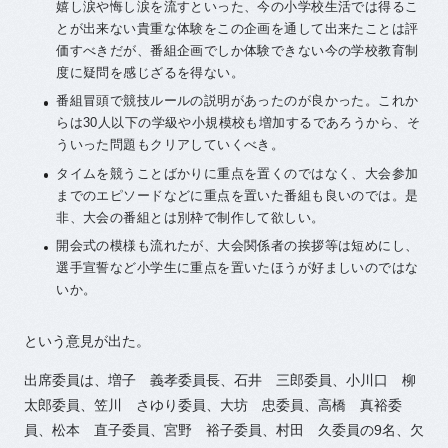
嬉し涙や悔し涙を流すといった、今の小学校生活では得るこ
とが出来ない貴重な体験をこの企画を通して出来たことは評
価すべきだが、番組企画でしか体験できない今の学校教育制
度に疑問を感じざるを得ない。
番組冒頭で競技ルールの説明があったのが良かった。これか
らは30人以下の学級や小規模校も増加するであろうから、そ
ういった問題もクリアしていくべき。
タイムを競うことばかりに重点を置くのではなく、大会参加
までのエピソードなどに重点を置いた番組も良いのでは。是
非、大会の番組とは別枠で制作して欲しい。
開会式の模様も流れたが、大会関係者の挨拶等は短めにし、
選手宣誓など小学生に重点を置いたほうが好ましいのではな
いか。
という意見が出た。
出席委員は、増子 義孝委員長、石井 三郎委員、小川口 柳
太郎委員、笠川 さゆり委員、大坊 忠委員、高橋 真裕委
員、松本 直子委員、宮野 裕子委員、村田 久委員の9名、欠