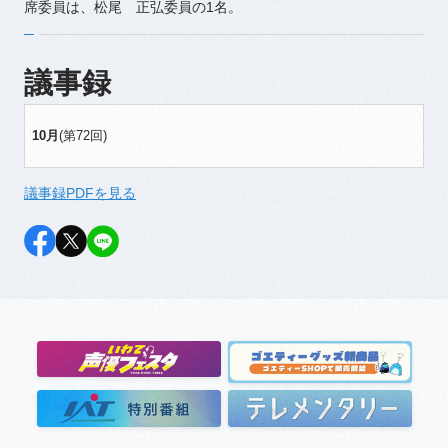
席委員は、松尾 正弘委員の1名。
議事録
10月
(第72回)
議事録PDFを見る