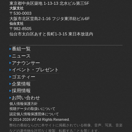
東京都中央区築地 1-13-13 北水ビル第三5F
大阪支社
〒530-0003
大阪市北区堂島2-1-16 フジタ東洋紡ビル6F
仙台支社
〒982-8505
仙台市太白区あすと長町1-3-15 東日本放送内
番組一覧
番組一覧
ニュース
ニュース
アナウンサー
アナウンサー
イベント・プレゼント
イベント・プレゼント
ゴエティー
ゴエティー
企業情報
企業情報
採用情報
採用情報
お問い合わせ
個人情報保護方針
お問い合わせ
個人情報保護方針
視聴データの取扱いについて
視聴データの取扱いについて
認定個人情報保護団体について
認定個人情報保護団体について
© 2014-2026 IAT All Rights Reserved.
弊社の番組ならびに本サイトに掲載されている映像、音声、写真、音楽
などの著作物を許可なく複製、転載することを禁じます。