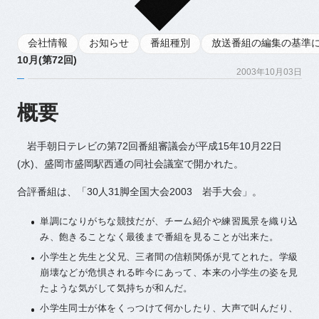
会社情報
お知らせ
番組種別
放送番組の編集の基準
10月(第72回)
2003年10月03日
概要
岩手朝日テレビの第72回番組審議会が平成15年10月22日
(水)、盛岡市盛岡駅西通の同社会議室で開かれた。
合評番組は、「30人31脚全国大会2003 岩手大会」。
単調になりがちな競技だが、チーム紹介や練習風景を織り込
み、飽きることなく最後まで番組を見ることが出来た。
小学生と先生と父兄、三者間の信頼関係が見てとれた。学級
崩壊などが危惧される昨今にあって、本来の小学生の姿を見
たような気がして気持ちが和んだ。
小学生同士が体をくっつけて何かしたり、大声で叫んだり、