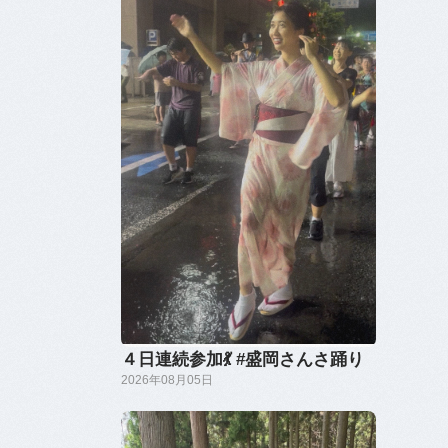
４日連続参加💃 #盛岡さんさ踊り
2026年08月05日