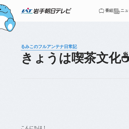
番組
ニュ
番組
ニュ
るみこのフルアンテナ日常記
きょうは喫茶文化
こんにちは！