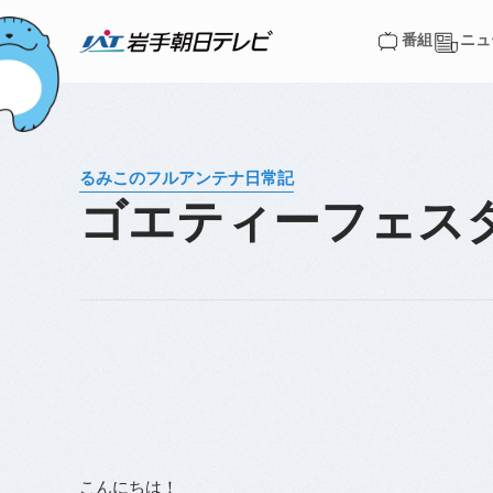
番組
ニュ
番組
ニュ
るみこのフルアンテナ日常記
ゴエティーフェス
こんにちは！