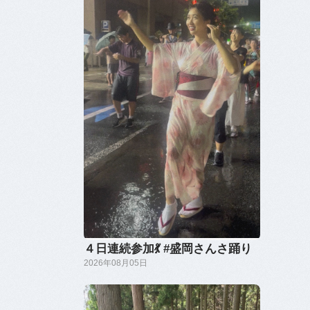
４日連続参加💃 #盛岡さんさ踊り
2026年08月05日