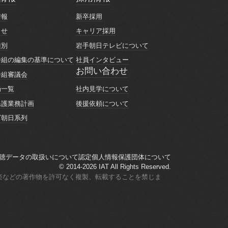
情報
採用情報
情報
新卒採用
情報
新卒採用
らせ
キャリア採用
らせ
キャリア採用
種別
岩手朝日テレビについて
種別
岩手朝日テレビについて
番組の編集の基準について
社員インタビュー
番組の編集の基準について
社員インタビュー
お問い合わせ
番組審議会
お問い合わせ
番組審議会
社内見学について
局一覧
社内見学について
局一覧
後援依頼について
保護業務計画
後援依頼について
保護業務計画
ビ朝日系列
ビ朝日系列
聴データの取扱いについて
認定個人情報保護団体について
聴データの取扱いについて
認定個人情報保護団体について
© 2014-2026 IAT All Rights Reserved.
楽などの著作物を許可なく複製、転載することを禁じま