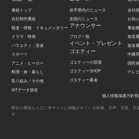
番組一覧
ニュース
企業
番組トップ
岩手県内のニュース
会社
番組トップ
岩手県内のニュース
会社
自社制作番組
全国のニュース
お知
自社制作番組
全国のニュース
お知
アナウンサー
報道・情報・ドキュメンタリー
番組
アナウンサー
報道・情報・ドキュメンタリー
番組
ブログ一覧
ドラマ・映画
放送
ブログ一覧
ドラマ・映画
放送
イベント・プレゼント
バラエティ・音楽
放送
イベント・プレゼント
ゴエティー
バラエティ・音楽
放送
スポーツ
中継
ゴエティー
スポーツ
中継
ゴエティーの部屋
アニメ・ヒーロー
国民
ゴエティーの部屋
アニメ・ヒーロー
国民
ゴエティーSHOP
料理・旅・暮らし
テレ
ゴエティーSHOP
料理・旅・暮らし
テレ
ゴエティー募金
取り組み／その他
ゴエティー募金
取り組み／その他
IATデータ放送
IATデータ放送
個人情報保護方針
視
個人情報保護方針
視
弊社の番組ならびに本サイトに掲載されている映像、音声、写真、音
す。