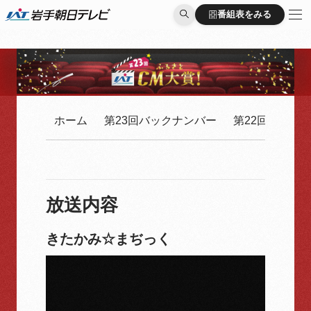
番組表をみる
番組表をみる
ホーム
第23回バックナンバー
第22回バック
放送内容
きたかみ☆まぢっく