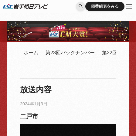
番組表をみる
番組表をみる
ホーム
第23回バックナンバー
第22回バック
放送内容
2024年1月3日
二戸市