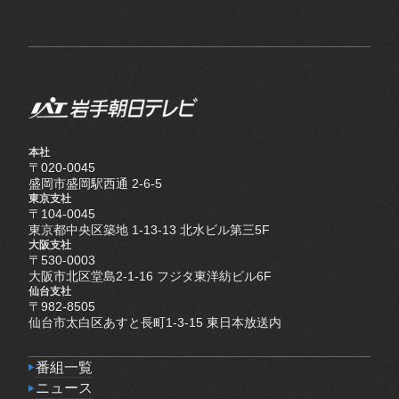
本社
〒020-0045
盛岡市盛岡駅西通 2-6-5
東京支社
〒104-0045
東京都中央区築地 1-13-13 北水ビル第三5F
大阪支社
〒530-0003
大阪市北区堂島2-1-16 フジタ東洋紡ビル6F
仙台支社
〒982-8505
仙台市太白区あすと長町1-3-15 東日本放送内
番組一覧
番組一覧
ニュース