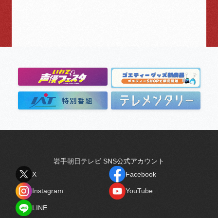
岩手朝日テレビ SNS公式アカウント
X
Facebook
X
Facebook
Instagram
YouTube
Instagram
YouTube
LINE
LINE