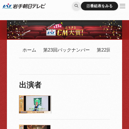
番組表をみる
番組表をみる
ホーム
第23回バックナンバー
第22回バック
出演者