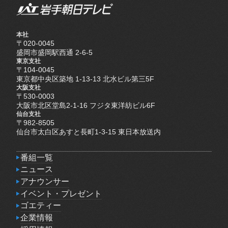
本社
〒020-0045
盛岡市盛岡駅西通 2-6-5
東京支社
〒104-0045
東京都中央区築地 1-13-13 北水ビル第三5F
大阪支社
〒530-0003
大阪市北区堂島2-1-16 フジタ東洋紡ビル6F
仙台支社
〒982-8505
仙台市太白区あすと長町1-3-15 東日本放送内
番組一覧
番組一覧
ニュース
ニュース
アナウンサー
アナウンサー
イベント・プレゼント
イベント・プレゼント
ゴエティー
ゴエティー
企業情報