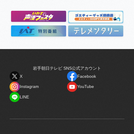
岩手朝日テレビ SNS公式アカウント
X
Facebook
X
Facebook
Instagram
YouTube
Instagram
YouTube
LINE
LINE