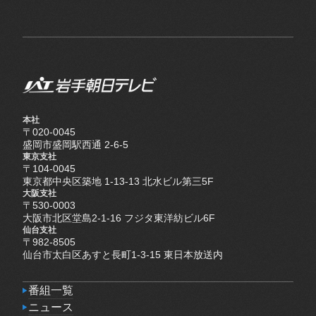
本社
〒020-0045
盛岡市盛岡駅西通 2-6-5
東京支社
〒104-0045
東京都中央区築地 1-13-13 北水ビル第三5F
大阪支社
〒530-0003
大阪市北区堂島2-1-16 フジタ東洋紡ビル6F
仙台支社
〒982-8505
仙台市太白区あすと長町1-3-15 東日本放送内
番組一覧
番組一覧
ニュース