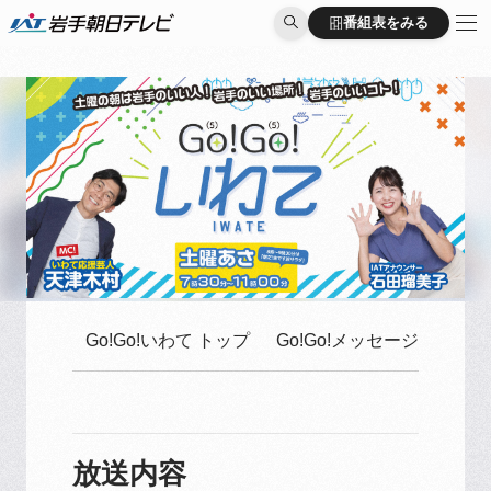
番組表をみる
番組表をみる
Go!Go!いわて トップ
Go!Go!メッセージはこち
放送内容