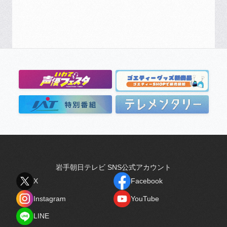
岩手朝日テレビ SNS公式アカウント
X
Facebook
X
Facebook
Instagram
YouTube
Instagram
YouTube
LINE
LINE