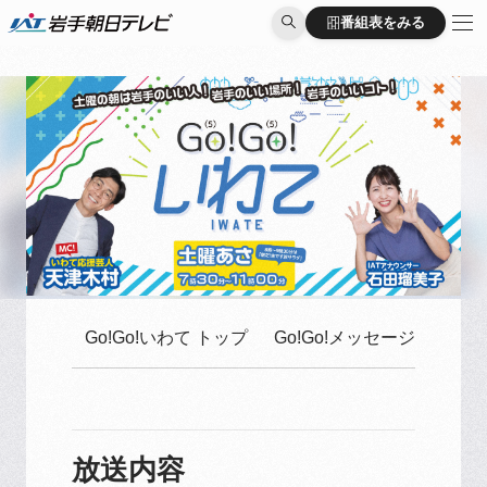
番組表をみる
番組表をみる
Go!Go!いわて トップ
Go!Go!メッセージはこち
放送内容