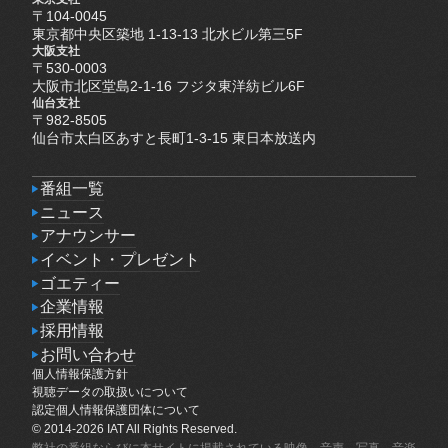
〒104-0045
東京都中央区築地 1-13-13 北水ビル第三5F
大阪支社
〒530-0003
大阪市北区堂島2-1-16 フジタ東洋紡ビル6F
仙台支社
〒982-8505
仙台市太白区あすと長町1-3-15 東日本放送内
番組一覧
番組一覧
ニュース
ニュース
アナウンサー
アナウンサー
イベント・プレゼント
イベント・プレゼント
ゴエティー
ゴエティー
企業情報
企業情報
採用情報
採用情報
お問い合わせ
個人情報保護方針
お問い合わせ
個人情報保護方針
視聴データの取扱いについて
視聴データの取扱いについて
認定個人情報保護団体について
認定個人情報保護団体について
© 2014-2026 IAT All Rights Reserved.