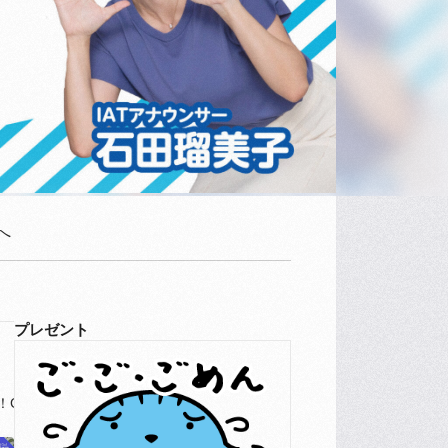
へ
プレゼント
o！Go！ファーム
パンまつり
元気食堂
中継
食べて応援したい