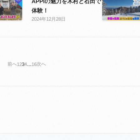
APPIの魅力を木村と石田で
体験！
2024年12月28日
前へ
次へ
1
2
3
4
…
16