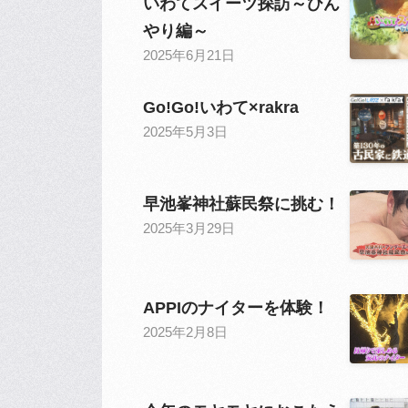
いわてスイーツ探訪～ひん
やり編～
2025年6月21日
Go!Go!いわて×rakra
2025年5月3日
早池峯神社蘇民祭に挑む！
2025年3月29日
APPIのナイターを体験！
2025年2月8日