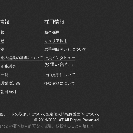
情報
採用情報
情報
採用情報
情報
新卒採用
情報
新卒採用
らせ
キャリア採用
らせ
キャリア採用
種別
岩手朝日テレビについて
種別
岩手朝日テレビについて
番組の編集の基準について
社員インタビュー
番組の編集の基準について
社員インタビュー
お問い合わせ
番組審議会
お問い合わせ
番組審議会
社内見学について
局一覧
社内見学について
局一覧
後援依頼について
保護業務計画
後援依頼について
保護業務計画
ビ朝日系列
ビ朝日系列
聴データの取扱いについて
認定個人情報保護団体について
聴データの取扱いについて
認定個人情報保護団体について
© 2014-2026 IAT All Rights Reserved.
楽などの著作物を許可なく複製、転載することを禁じま