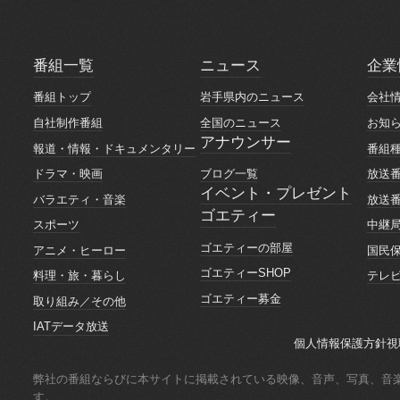
番組一覧
ニュース
企業
番組一覧
ニュース
企業
番組トップ
岩手県内のニュース
会社
番組トップ
岩手県内のニュース
会社
自社制作番組
全国のニュース
お知
自社制作番組
全国のニュース
お知
アナウンサー
報道・情報・ドキュメンタリー
番組
アナウンサー
報道・情報・ドキュメンタリー
番組
ブログ一覧
ドラマ・映画
放送
ブログ一覧
ドラマ・映画
放送
イベント・プレゼント
バラエティ・音楽
放送
イベント・プレゼント
ゴエティー
バラエティ・音楽
放送
スポーツ
中継
ゴエティー
スポーツ
中継
ゴエティーの部屋
アニメ・ヒーロー
国民
ゴエティーの部屋
アニメ・ヒーロー
国民
ゴエティーSHOP
料理・旅・暮らし
テレ
ゴエティーSHOP
料理・旅・暮らし
テレ
ゴエティー募金
取り組み／その他
ゴエティー募金
取り組み／その他
IATデータ放送
IATデータ放送
個人情報保護方針
視
個人情報保護方針
視
弊社の番組ならびに本サイトに掲載されている映像、音声、写真、音
す。