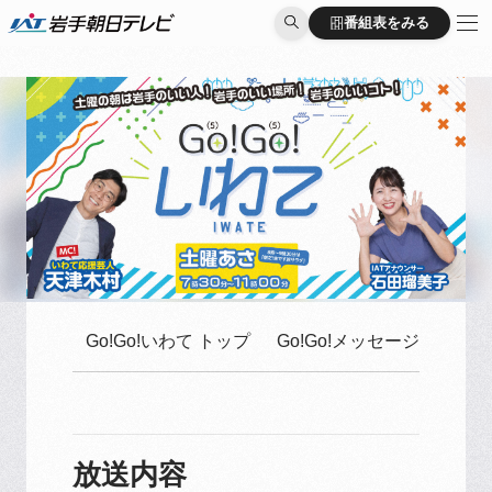
番組表をみる
番組表をみる
Go!Go!いわて トップ
Go!Go!メッセージはこち
放送内容