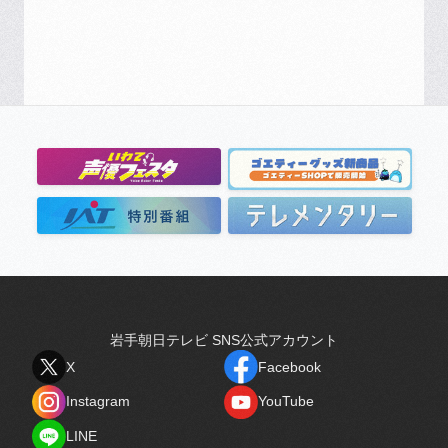
岩手朝日テレビ SNS公式アカウント
X
Facebook
X
Facebook
Instagram
YouTube
Instagram
YouTube
LINE