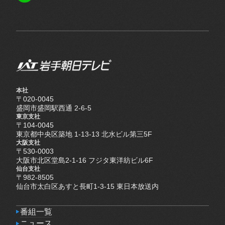
LINE
本社
〒020-0045
盛岡市盛岡駅西通 2-6-5
東京支社
〒104-0045
東京都中央区築地 1-13-13 北水ビル第三5F
大阪支社
〒530-0003
大阪市北区堂島2-1-16 フジタ東洋紡ビル6F
仙台支社
〒982-8505
仙台市太白区あすと長町1-3-15 東日本放送内
番組一覧
番組一覧
ニュース