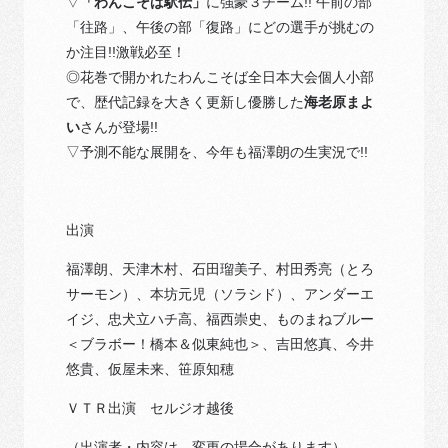
▽
「わんこそば駅伝」
に強豪３チーム!! 午前の部
「往路」、午後の部「復路」にどの選手が挑むの
か注目!!激戦必至！
◎花巻で開かれたわんこそば全日本大会個人小部
で、歴代記録を大きく更新し優勝した
海老原まよ
い
さんが登場!!
▽予測不能な展開を、今年も福澤朗の生実況で!!
出演
福澤朗、天津木村、石田瑠美子、村田秀亮（とろ
サーモン）、本坊元児（ソラシド）、アンダーエ
イジ、忠犬立ハチ高、福西崇史、ものまねブルー
＜ブラボー！橋本＆似東純也＞、吉田悠真、今井
悠貴、仮屋未来、笹原知穂
ＶＴＲ出演 セルジオ越後
（出演者・内容は、変更の場合があります）