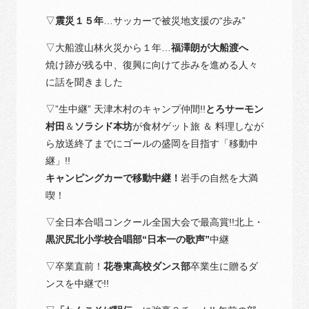
▽
震災１５年
…サッカーで被災地支援の“歩み”
▽大船渡山林火災から１年…
福澤朗が大船渡へ
焼け跡が残る中、復興に向けて歩みを進める人々
に話を聞きました
▽”生中継” 天津木村のキャンプ仲間!!
とろサーモン
村田
＆
ソラシド本坊
が食材ゲット旅 ＆ 料理しなが
ら放送終了までにゴールの盛岡を目指す「移動中
継」!!
キャンピングカーで移動中継！
岩手の自然を大満
喫！
▽全日本合唱コンクール全国大会で最高賞!!北上・
黒沢尻北小学校合唱部“日本一の歌声”
中継
▽卒業直前！
花巻東高校ダンス部
卒業生に贈るダ
ンスを中継で!!