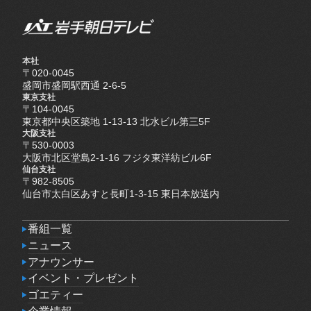
本社
〒020-0045
盛岡市盛岡駅西通 2-6-5
東京支社
〒104-0045
東京都中央区築地 1-13-13 北水ビル第三5F
大阪支社
〒530-0003
大阪市北区堂島2-1-16 フジタ東洋紡ビル6F
仙台支社
〒982-8505
仙台市太白区あすと長町1-3-15 東日本放送内
番組一覧
番組一覧
ニュース
ニュース
アナウンサー
アナウンサー
イベント・プレゼント
イベント・プレゼント
ゴエティー
ゴエティー