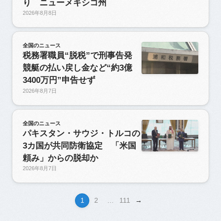
り ニューメキシコ州
2026年8月8日
全国のニュース
税務署職員“脱税”で刑事告発
競艇の払い戻し金など“約3億
3400万円”申告せず
2026年8月7日
全国のニュース
パキスタン・サウジ・トルコの
3カ国が共同防衛協定 「米国
頼み」からの脱却か
2026年8月7日
1
2
…
111
→