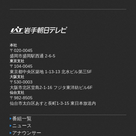
本社
〒020-0045
盛岡市盛岡駅西通 2-6-5
東京支社
〒104-0045
東京都中央区築地 1-13-13 北水ビル第三5F
大阪支社
〒530-0003
大阪市北区堂島2-1-16 フジタ東洋紡ビル6F
仙台支社
〒982-8505
仙台市太白区あすと長町1-3-15 東日本放送内
番組一覧
番組一覧
ニュース
ニュース
アナウンサー