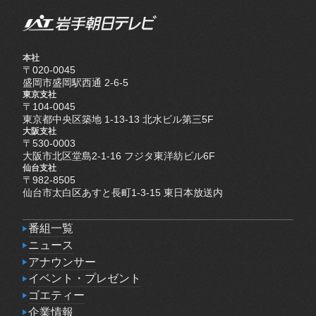
本社
〒020-0045
盛岡市盛岡駅西通 2-6-5
東京支社
〒104-0045
東京都中央区築地 1-13-13 北水ビル第三5F
大阪支社
〒530-0003
大阪市北区堂島2-1-16 フジタ東洋紡ビル6F
仙台支社
〒982-8505
仙台市太白区あすと長町1-3-15 東日本放送内
番組一覧
番組一覧
ニュース
ニュース
アナウンサー
アナウンサー
イベント・プレゼント
イベント・プレゼント
ゴエティー
ゴエティー
企業情報