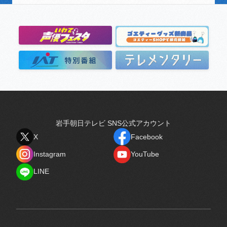
岩手朝日テレビ SNS公式アカウント
X
Facebook
X
Facebook
Instagram
YouTube
Instagram
YouTube
LINE
LINE