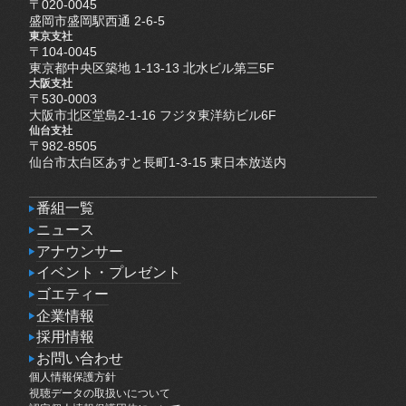
〒020-0045
盛岡市盛岡駅西通 2-6-5
東京支社
〒104-0045
東京都中央区築地 1-13-13 北水ビル第三5F
大阪支社
〒530-0003
大阪市北区堂島2-1-16 フジタ東洋紡ビル6F
仙台支社
〒982-8505
仙台市太白区あすと長町1-3-15 東日本放送内
番組一覧
番組一覧
ニュース
ニュース
アナウンサー
アナウンサー
イベント・プレゼント
イベント・プレゼント
ゴエティー
ゴエティー
企業情報
企業情報
採用情報
採用情報
お問い合わせ
個人情報保護方針
お問い合わせ
個人情報保護方針
視聴データの取扱いについて