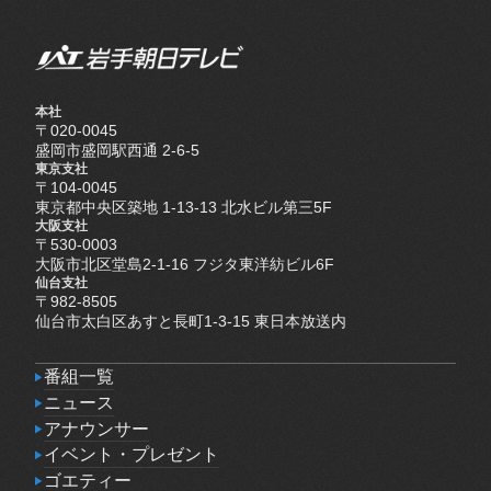
本社
〒020-0045
盛岡市盛岡駅西通 2-6-5
東京支社
〒104-0045
東京都中央区築地 1-13-13 北水ビル第三5F
大阪支社
〒530-0003
大阪市北区堂島2-1-16 フジタ東洋紡ビル6F
仙台支社
〒982-8505
仙台市太白区あすと長町1-3-15 東日本放送内
番組一覧
番組一覧
ニュース
ニュース
アナウンサー
アナウンサー
イベント・プレゼント
イベント・プレゼント
ゴエティー