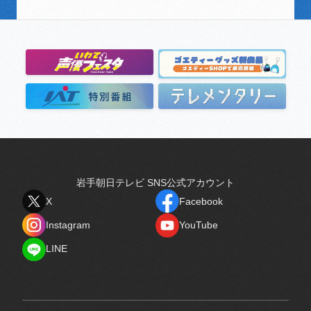
岩手朝日テレビ SNS公式アカウント
X
Facebook
X
Facebook
Instagram
YouTube
Instagram
YouTube
LINE
LINE