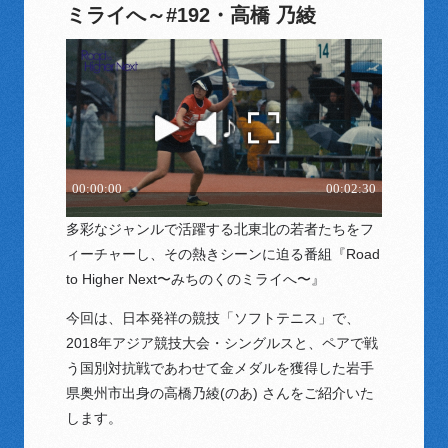
ミライへ～#192・高橋 乃綾
多彩なジャンルで活躍する北東北の若者たちをフ
ィーチャーし、その熱きシーンに迫る番組『Road
to Higher Next〜みちのくのミライへ〜』
今回は、日本発祥の競技「ソフトテニス」で、
2018年アジア競技大会・シングルスと、ペアで戦
う国別対抗戦であわせて金メダルを獲得した岩手
県奥州市出身の高橋乃綾(のあ) さんをご紹介いた
します。