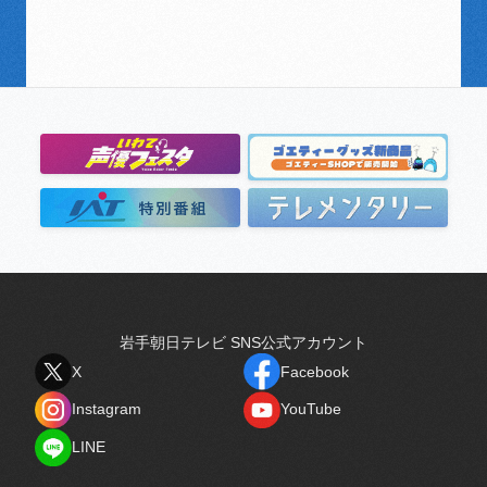
岩手朝日テレビ SNS公式アカウント
X
Facebook
X
Facebook
Instagram
YouTube
Instagram
YouTube
LINE
LINE