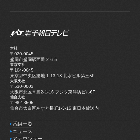
本社
〒020-0045
盛岡市盛岡駅西通 2-6-5
東京支社
〒104-0045
東京都中央区築地 1-13-13 北水ビル第三5F
大阪支社
〒530-0003
大阪市北区堂島2-1-16 フジタ東洋紡ビル6F
仙台支社
〒982-8505
仙台市太白区あすと長町1-3-15 東日本放送内
番組一覧
番組一覧
ニュース
ニュース
アナウンサー