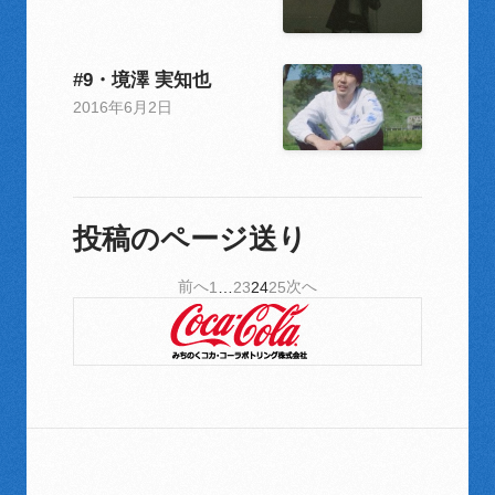
#9・境澤 実知也
2016年6月2日
投稿のページ送り
前へ
次へ
1
…
23
24
25