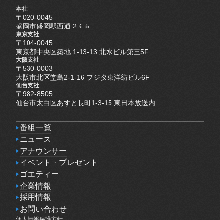
本社
〒020-0045
盛岡市盛岡駅西通 2-6-5
東京支社
〒104-0045
東京都中央区築地 1-13-13 北水ビル第三5F
大阪支社
〒530-0003
大阪市北区堂島2-1-16 フジタ東洋紡ビル6F
仙台支社
〒982-8505
仙台市太白区あすと長町1-3-15 東日本放送内
番組一覧
番組一覧
ニュース
ニュース
アナウンサー
アナウンサー
イベント・プレゼント
イベント・プレゼント
ゴエティー
ゴエティー
企業情報
企業情報
採用情報
採用情報
お問い合わせ
個人情報保護方針