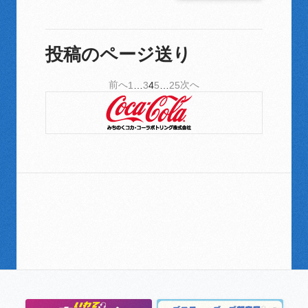
投稿のページ送り
前へ
次へ
1
…
3
4
5
…
25