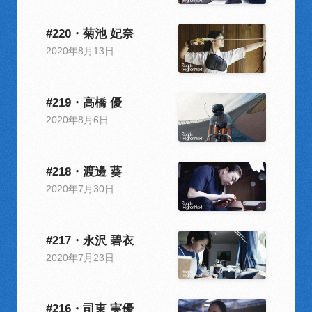
#220・菊池 妃奈
2020年8月13日
#219・高橋 優
2020年8月6日
#218・渡邊 葵
2020年7月30日
#217・永沢 碧⾐
2020年7月23日
#216・司東 実優