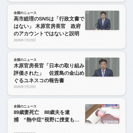
全国のニュース
高市総理のSNSは「行政文書で
はない」 木原官房長官 政府
のアカウントではないと説明
2026年7月23日
全国のニュース
木原官房長官「日本の取り組み
評価された」 佐渡島の金山め
ぐるユネスコの報告書
2026年7月23日
全国のニュース
89歳妻死亡 88歳夫を逮
捕 “熱中症”視野に捜査も…