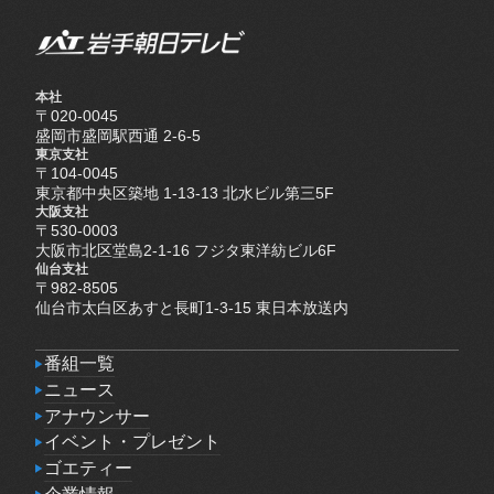
本社
〒020-0045
盛岡市盛岡駅西通 2-6-5
東京支社
〒104-0045
東京都中央区築地 1-13-13 北水ビル第三5F
大阪支社
〒530-0003
大阪市北区堂島2-1-16 フジタ東洋紡ビル6F
仙台支社
〒982-8505
仙台市太白区あすと長町1-3-15 東日本放送内
番組一覧
番組一覧
ニュース
ニュース
アナウンサー
アナウンサー
イベント・プレゼント
イベント・プレゼント
ゴエティー
ゴエティー