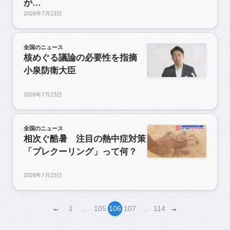
が…
2026年7月23日
全国のニュース
核めぐる議論の必要性を指摘
小泉防衛大臣
2026年7月23日
全国のニュース
相次ぐ酷暑 注目の熱中症対策
「プレクーリング」って何？
2026年7月23日
←
1
…
105
106
107
…
114
→